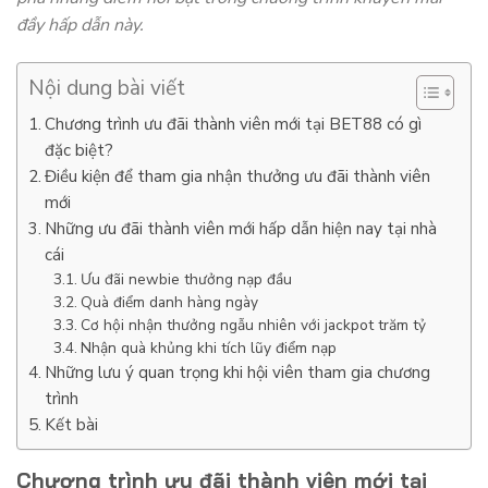
đầy hấp dẫn này.
Nội dung bài viết
Chương trình ưu đãi thành viên mới tại BET88 có gì
đặc biệt?
Điều kiện để tham gia nhận thưởng ưu đãi thành viên
mới
Những ưu đãi thành viên mới hấp dẫn hiện nay tại nhà
cái
Ưu đãi newbie thưởng nạp đầu
Quà điểm danh hàng ngày
Cơ hội nhận thưởng ngẫu nhiên với jackpot trăm tỷ
Nhận quà khủng khi tích lũy điểm nạp
Những lưu ý quan trọng khi hội viên tham gia chương
trình
Kết bài
Chương trình ưu đãi thành viên mới tại