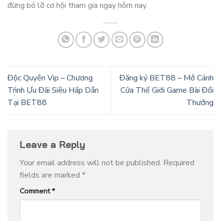
đừng bỏ lỡ cơ hội tham gia ngay hôm nay.
Độc Quyền Vip – Chương
Đăng ký BET88 – Mở Cánh
Trình Ưu Đãi Siêu Hấp Dẫn
Cửa Thế Giới Game Bài Đổi
Tại BET88
Thưởng
Leave a Reply
Your email address will not be published.
Required
fields are marked
*
Comment
*