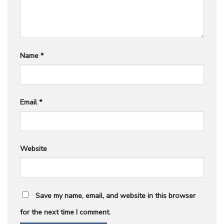
Name
*
Email
*
Website
Save my name, email, and website in this browser
for the next time I comment.