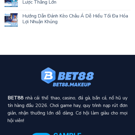
Lược Thắng Lớn
Hướng Dẫn Đánh Kèo Châu Á Dễ Hiểu Tối Đa Hóa
Lợi Nhuận Khủng
BET88
nhà cái thể thao, casino, đá gà, bắn cá, nổ hũ uy
tín hàng đầu 2026. Chơi game hay, quy trình nạp rút đơn
giản, nhận thưởng lớn dễ dàng. Cơ hội làm giàu cho mọi
hội viên!