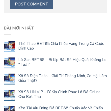
BÀI MỚI NHẤT
Thể Thao BET88 Chìa Khóa Vàng Trong Cá Cược
Đỉnh Cao
Lô Gan BET88 – Bí Kíp Bắt Số Hiệu Quả, Không Lo
“Tạch”
Xổ Số Điện Toán – Giải Trí Thông Minh, Cơ Hội Làm
Giàu Thật?
Xổ Số HN VIP – Bí Kíp Chinh Phục Lô Đề Online
Cho Bet Thủ
Kèo Tài Xỉu Bóng Đá BET88 Chuẩn Xác Và Chiến