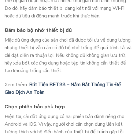
thể bị gián đoạn hoặc mất nhiều thời gian hơn bình thường.
Do đó, hãy đảm bảo thiết bị đang kết nối với mạng Wi-Fi
hoặc dữ liệu di động mạnh trước khi thực hiện.
Đảm bảo bộ nhớ thiết bị đủ
Mặc dù ứng dụng của sản chơi đã được tối ưu về dung lượng,
nhưng thiết bị vẫn cần có đủ bộ nhớ trống để quá trình tải và
cài đặt diễn ra thuận lợi. Nếu không đủ không gian lưu trữ,
hãy xóa bớt các ứng dụng hoặc tệp tin không cần thiết để
tạo khoảng trống cần thiết.
Xem thêm:
Rút Tiền BET88 – Nắm Bắt Thông Tin Để
Giao Dịch An Toàn
Chọn phiên bản phù hợp
Hiện tại, cài đặt ứng dụng có hai phiên bản dành riêng cho
Android và iOS. Vì vậy, người chơi cần chọn đúng liên kết
tương thích với hệ điều hành của thiết bị để tránh gặp lỗi