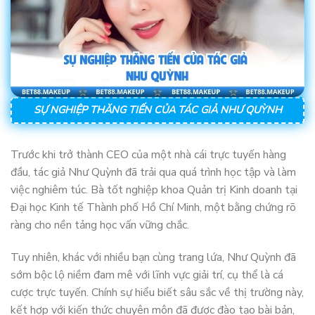
SỰ NGHIỆP THĂNG TIẾN CỦA TÁC GIẢ NHƯ QUỲNH
Trước khi trở thành CEO của một nhà cái trực tuyến hàng
đầu, tác giả Như Quỳnh đã trải qua quá trình học tập và làm
việc nghiêm túc. Bà tốt nghiệp khoa Quản trị Kinh doanh tại
Đại học Kinh tế Thành phố Hồ Chí Minh, một bằng chứng rõ
ràng cho nền tảng học vấn vững chắc.
Tuy nhiên, khác với nhiều bạn cùng trang lứa, Như Quỳnh đã
sớm bộc lộ niềm đam mê với lĩnh vực giải trí, cụ thể là cá
cược trực tuyến. Chính sự hiểu biết sâu sắc về thị trường này,
kết hợp với kiến thức chuyên môn đã được đào tạo bài bản,