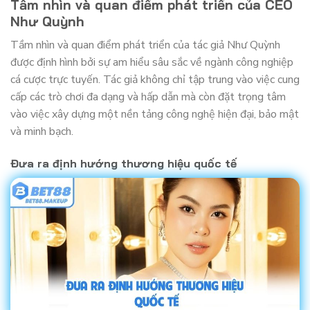
Tầm nhìn và quan điểm phát triển của CEO
Như Quỳnh
Tầm nhìn và quan điểm phát triển của tác giả Như Quỳnh
được định hình bởi sự am hiểu sâu sắc về ngành công nghiệp
cá cược trực tuyến. Tác giả không chỉ tập trung vào việc cung
cấp các trò chơi đa dạng và hấp dẫn mà còn đặt trọng tâm
vào việc xây dựng một nền tảng công nghệ hiện đại, bảo mật
và minh bạch.
Đưa ra định hướng thương hiệu quốc tế