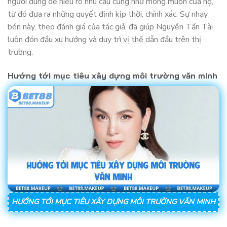
người dùng để hiểu rõ nhu cầu cũng như mong muốn của họ,
từ đó đưa ra những quyết định kịp thời, chính xác. Sự nhạy
bén này, theo đánh giá của tác giả, đã giúp Nguyễn Tấn Tài
luôn đón đầu xu hướng và duy trì vị thế dẫn đầu trên thị
trường.
Hướng tới mục tiêu xây dựng môi trường văn minh
HƯỚNG TỚI MỤC TIÊU XÂY DỰNG MÔI TRƯỜNG VĂN MINH