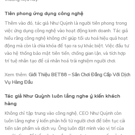
Tiên phong ứng dụng công nghệ
Thêm vào đó, tác giả Như Quỳnh là người tiên phong trong
việc ứng dụng công nghệ vào hoạt động kinh doanh. Tác giả
hiểu rằng công nghệ không chỉ giúp tối ưu hoá hiệu quả hoạt
động mà còn là chìa khóa để tạo ra sự khác biệt. Việc đầu tư
vào hệ thống bảo mật tiên tiến, chống gian lận, và tích hợp
trí tuệ nhân tạo để cá nhân hoá trải nghiệm người chơi.
Xem thêm:
Giới Thiệu BET88 – Sân Chơi Đẳng Cấp Với Dịch
Vụ Hàng Đầu
Tác giả Như Quỳnh luôn lắng nghe ý kiến khách
hàng
Không chỉ tập trung vào công nghệ, CEO Như Quỳnh còn
luôn lắng nghe ý kiến phản hồi từ người chơi để liên tục cải
tiến sản phẩm và dịch vụ. Ông luôn đặt mình vào vị trí của